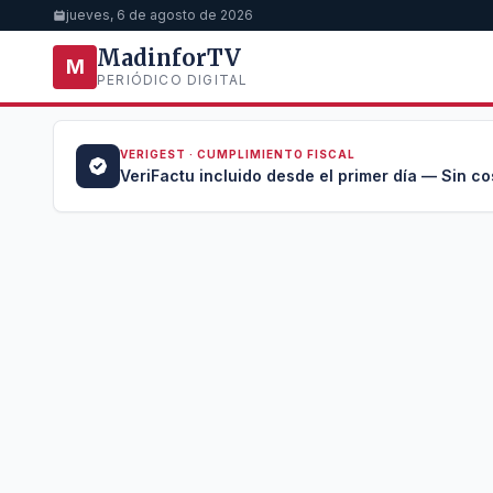
jueves, 6 de agosto de 2026
MadinforTV
M
PERIÓDICO DIGITAL
VERIGEST · CUMPLIMIENTO FISCAL
a →
VeriFactu incluido desde el primer día — Sin co