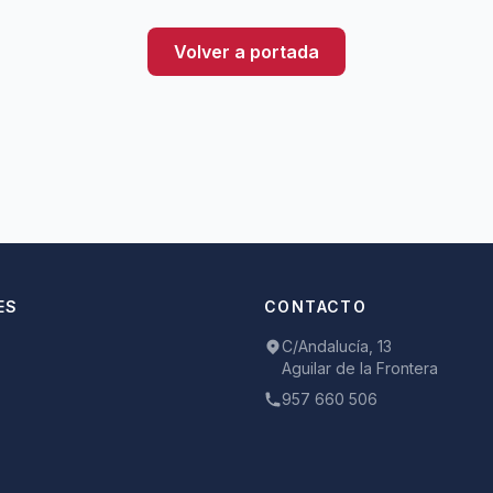
Volver a portada
ES
CONTACTO
C/Andalucía, 13
Aguilar de la Frontera
957 660 506