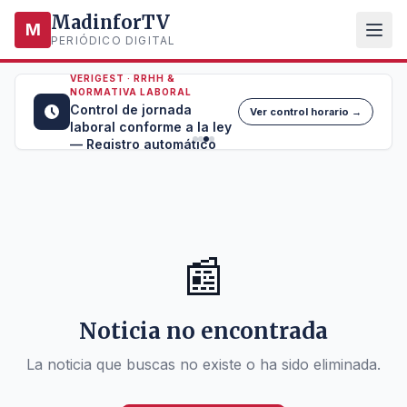
MadinforTV
M
PERIÓDICO DIGITAL
VERIGEST · RRHH &
NORMATIVA LABORAL
Control de jornada
Ver control horario →
laboral conforme a la ley
— Registro automático
📰
Noticia no encontrada
La noticia que buscas no existe o ha sido eliminada.