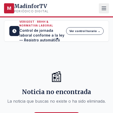
MadinforTV
M
PERIÓDICO DIGITAL
VERIGEST · RRHH &
NORMATIVA LABORAL
Control de jornada
Ver control horario →
laboral conforme a la ley
— Registro automático
📰
Noticia no encontrada
La noticia que buscas no existe o ha sido eliminada.