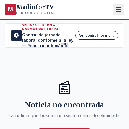
MadinforTV
M
PERIÓDICO DIGITAL
VERIGEST · RRHH &
NORMATIVA LABORAL
Control de jornada
Ver control horario →
laboral conforme a la ley
— Registro automático
📰
Noticia no encontrada
La noticia que buscas no existe o ha sido eliminada.