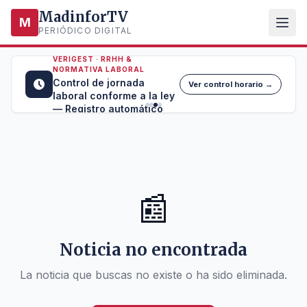
MadinforTV
M
PERIÓDICO DIGITAL
VERIGEST · RRHH &
NORMATIVA LABORAL
Control de jornada
Ver control horario →
laboral conforme a la ley
— Registro automático
📰
Noticia no encontrada
La noticia que buscas no existe o ha sido eliminada.