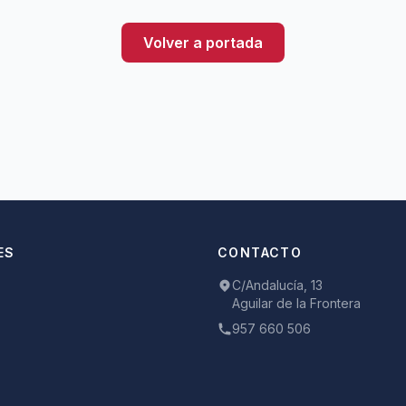
Volver a portada
ES
CONTACTO
C/Andalucía, 13
Aguilar de la Frontera
957 660 506