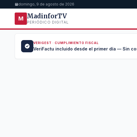
domingo, 9 de agosto de 2026
MadinforTV
M
PERIÓDICO DIGITAL
VERIGEST · CUMPLIMIENTO FISCAL
a →
VeriFactu incluido desde el primer día — Sin co