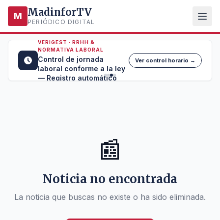
MadinforTV
M
PERIÓDICO DIGITAL
VERIGEST · RRHH &
NORMATIVA LABORAL
Control de jornada
Ver control horario →
laboral conforme a la ley
— Registro automático
📰
Noticia no encontrada
La noticia que buscas no existe o ha sido eliminada.