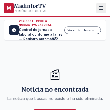
MadinforTV
M
PERIÓDICO DIGITAL
VERIGEST · RRHH &
NORMATIVA LABORAL
Control de jornada
Ver control horario →
laboral conforme a la ley
— Registro automático
📰
Noticia no encontrada
La noticia que buscas no existe o ha sido eliminada.