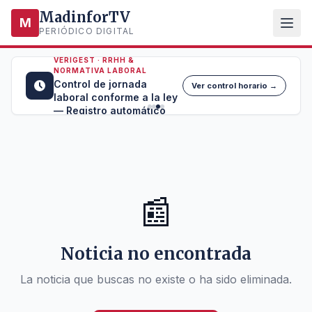
MadinforTV
M
PERIÓDICO DIGITAL
VERIGEST · RRHH &
NORMATIVA LABORAL
Control de jornada
Ver control horario →
laboral conforme a la ley
— Registro automático
📰
Noticia no encontrada
La noticia que buscas no existe o ha sido eliminada.