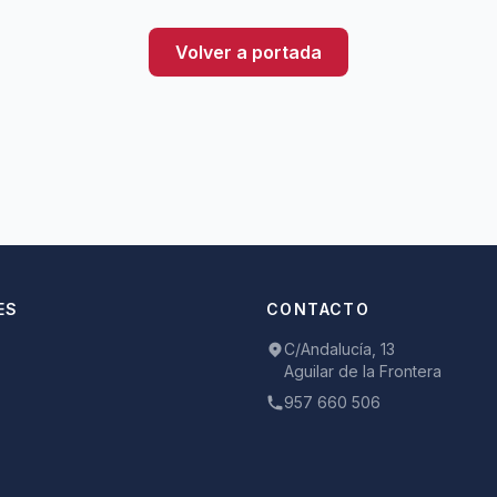
Volver a portada
ES
CONTACTO
C/Andalucía, 13
Aguilar de la Frontera
957 660 506