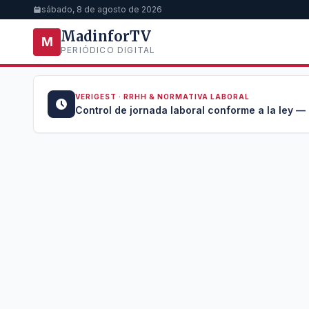
sábado, 8 de agosto de 2026
MadinforTV
M
PERIÓDICO DIGITAL
VERIGEST · RRHH & NORMATIVA LABORAL
u →
Control de jornada laboral conforme a la ley —