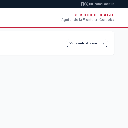
|
Panel admin
PERIÓDICO DIGITAL
Aguilar de la Frontera · Córdoba
Ver control horario →