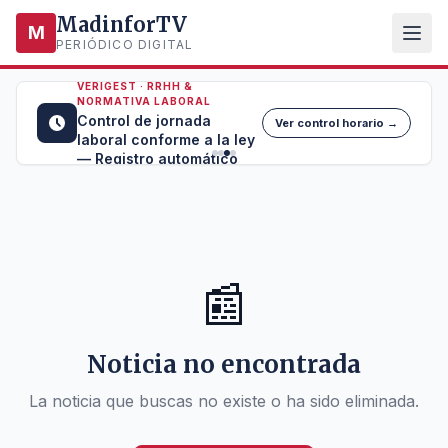
MadinforTV
M
PERIÓDICO DIGITAL
VERIGEST · RRHH &
NORMATIVA LABORAL
Control de jornada
Ver control horario →
laboral conforme a la ley
— Registro automático
📰
Noticia no encontrada
La noticia que buscas no existe o ha sido eliminada.