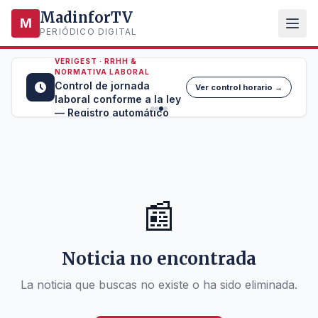
MadinforTV
M
PERIÓDICO DIGITAL
VERIGEST · RRHH &
NORMATIVA LABORAL
Control de jornada
Ver control horario →
laboral conforme a la ley
— Registro automático
📰
Noticia no encontrada
La noticia que buscas no existe o ha sido eliminada.