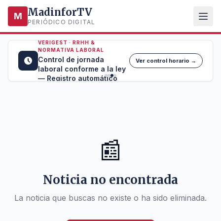
MadinforTV
M
PERIÓDICO DIGITAL
VERIGEST · RRHH &
NORMATIVA LABORAL
Control de jornada
Ver control horario →
laboral conforme a la ley
— Registro automático
📰
Noticia no encontrada
La noticia que buscas no existe o ha sido eliminada.