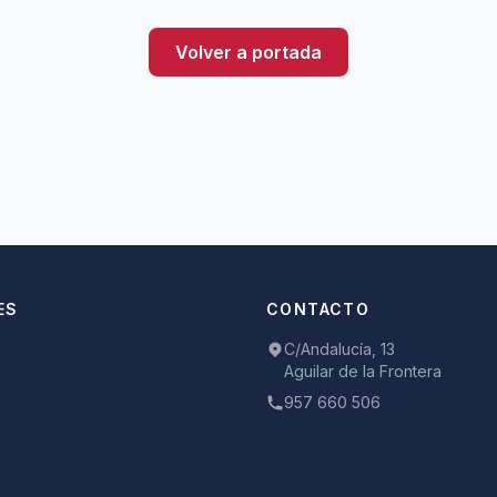
Volver a portada
ES
CONTACTO
C/Andalucía, 13
Aguilar de la Frontera
957 660 506