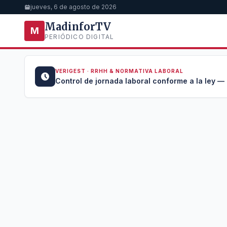
jueves, 6 de agosto de 2026
MadinforTV
M
PERIÓDICO DIGITAL
VERIGEST · RRHH & NORMATIVA LABORAL
u →
Control de jornada laboral conforme a la ley —