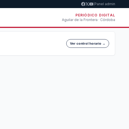
|
Panel admin
PERIÓDICO DIGITAL
Aguilar de la Frontera · Córdoba
Ver control horario →