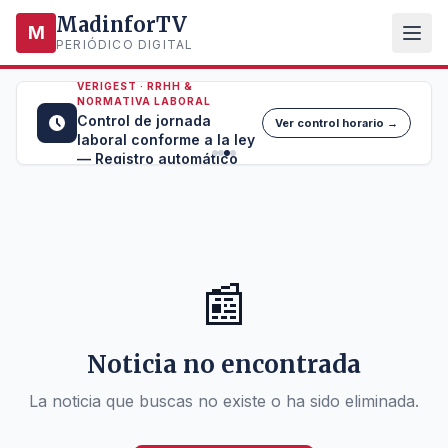
MadinforTV
M
PERIÓDICO DIGITAL
VERIGEST · RRHH &
NORMATIVA LABORAL
Control de jornada
Ver control horario →
laboral conforme a la ley
— Registro automático
📰
Noticia no encontrada
La noticia que buscas no existe o ha sido eliminada.