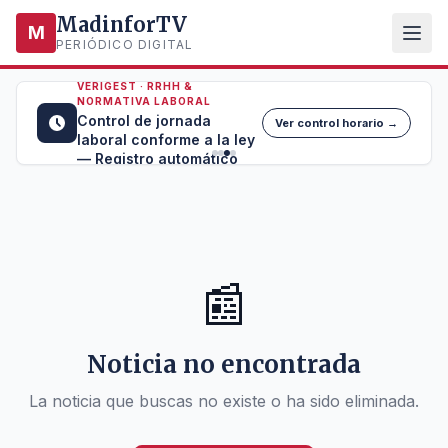
MadinforTV
M
PERIÓDICO DIGITAL
VERIGEST · RRHH &
NORMATIVA LABORAL
Control de jornada
Ver control horario →
laboral conforme a la ley
— Registro automático
📰
Noticia no encontrada
La noticia que buscas no existe o ha sido eliminada.