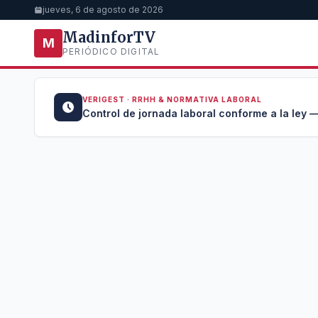
jueves, 6 de agosto de 2026
MadinforTV
M
PERIÓDICO DIGITAL
VERIGEST · RRHH & NORMATIVA LABORAL
u →
Control de jornada laboral conforme a la ley —