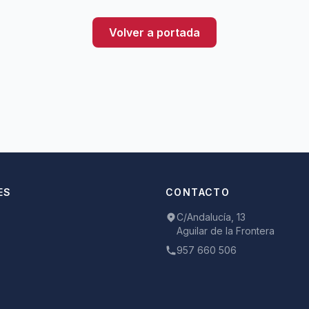
Volver a portada
ES
CONTACTO
C/Andalucía, 13
Aguilar de la Frontera
957 660 506