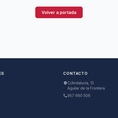
Volver a portada
ES
CONTACTO
C/Andalucía, 13
Aguilar de la Frontera
957 660 506