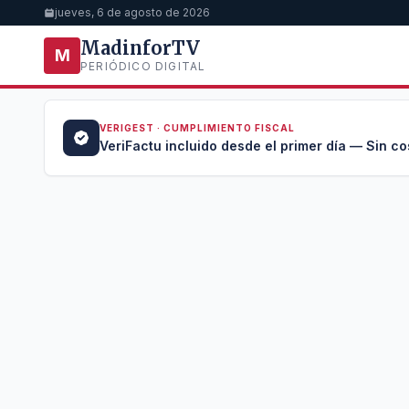
jueves, 6 de agosto de 2026
MadinforTV
M
PERIÓDICO DIGITAL
VERIGEST · CUMPLIMIENTO FISCAL
a →
VeriFactu incluido desde el primer día — Sin co