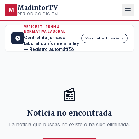
MadinforTV
M
PERIÓDICO DIGITAL
VERIGEST · RRHH &
NORMATIVA LABORAL
Control de jornada
Ver control horario →
laboral conforme a la ley
— Registro automático
📰
Noticia no encontrada
La noticia que buscas no existe o ha sido eliminada.