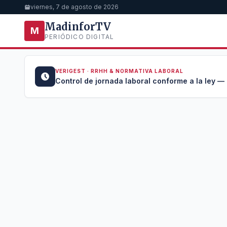
viernes, 7 de agosto de 2026
MadinforTV
M
PERIÓDICO DIGITAL
VERIGEST · RRHH & NORMATIVA LABORAL
u →
Control de jornada laboral conforme a la ley —