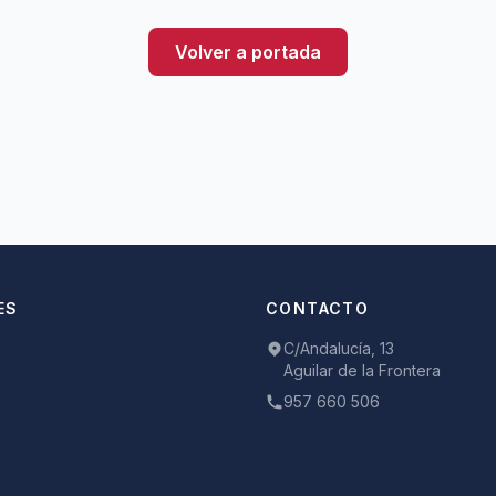
Volver a portada
ES
CONTACTO
C/Andalucía, 13
Aguilar de la Frontera
957 660 506