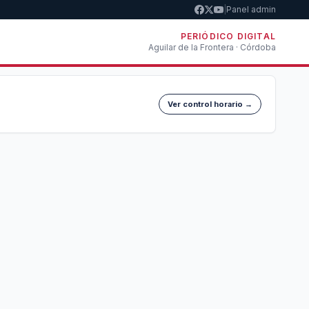
|
Panel admin
PERIÓDICO DIGITAL
Aguilar de la Frontera · Córdoba
Ver control horario →