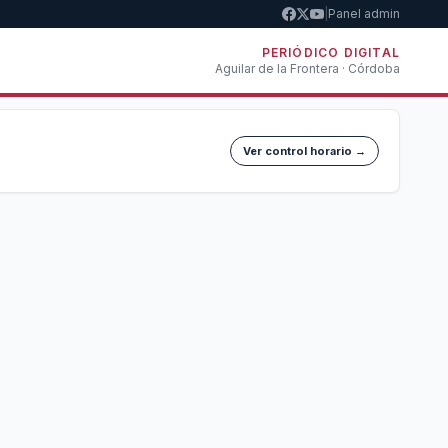
|
Panel admin
PERIÓDICO DIGITAL
Aguilar de la Frontera · Córdoba
Ver control horario →