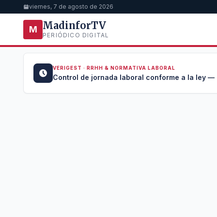
viernes, 7 de agosto de 2026
MadinforTV
M
PERIÓDICO DIGITAL
VERIGEST · RRHH & NORMATIVA LABORAL
u →
Control de jornada laboral conforme a la ley —