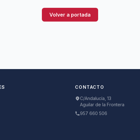
Volver a portada
ES
CONTACTO
C/Andalucía, 13
Aguilar de la Frontera
957 660 506