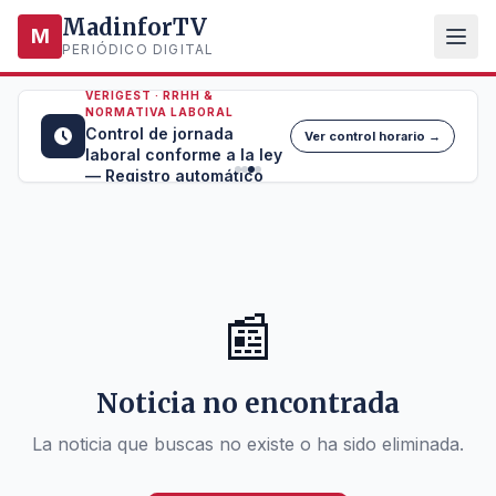
MadinforTV
M
PERIÓDICO DIGITAL
VERIGEST · RRHH &
NORMATIVA LABORAL
Control de jornada
Ver control horario →
laboral conforme a la ley
— Registro automático
📰
Noticia no encontrada
La noticia que buscas no existe o ha sido eliminada.