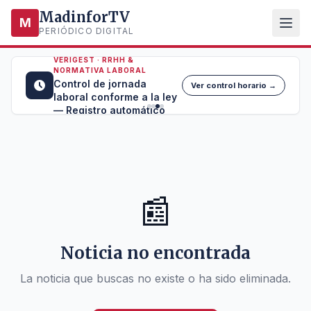
MadinforTV
M
PERIÓDICO DIGITAL
VERIGEST · RRHH &
NORMATIVA LABORAL
Control de jornada
Ver control horario →
laboral conforme a la ley
— Registro automático
📰
Noticia no encontrada
La noticia que buscas no existe o ha sido eliminada.