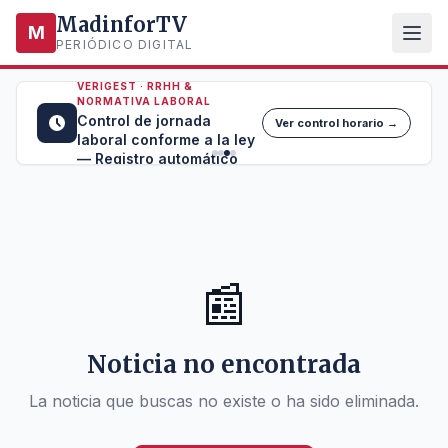
MadinforTV
M
PERIÓDICO DIGITAL
VERIGEST · RRHH &
NORMATIVA LABORAL
Control de jornada
Ver control horario →
laboral conforme a la ley
— Registro automático
📰
Noticia no encontrada
La noticia que buscas no existe o ha sido eliminada.