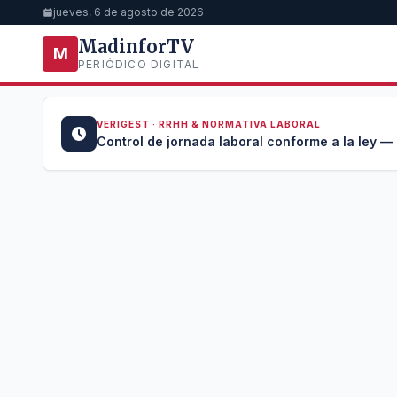
jueves, 6 de agosto de 2026
MadinforTV
M
PERIÓDICO DIGITAL
VERIGEST · RRHH & NORMATIVA LABORAL
u →
Control de jornada laboral conforme a la ley —