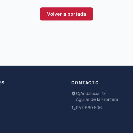
Volver a portada
ES
CONTACTO
C/Andalucía, 13
Aguilar de la Frontera
957 660 506