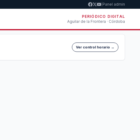
|
Panel admin
PERIÓDICO DIGITAL
Aguilar de la Frontera · Córdoba
Ver control horario →