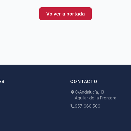
Volver a portada
ES
CONTACTO
C/Andalucía, 13
Aguilar de la Frontera
957 660 506