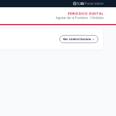
|
Panel admin
PERIÓDICO DIGITAL
Aguilar de la Frontera · Córdoba
Ver control horario →