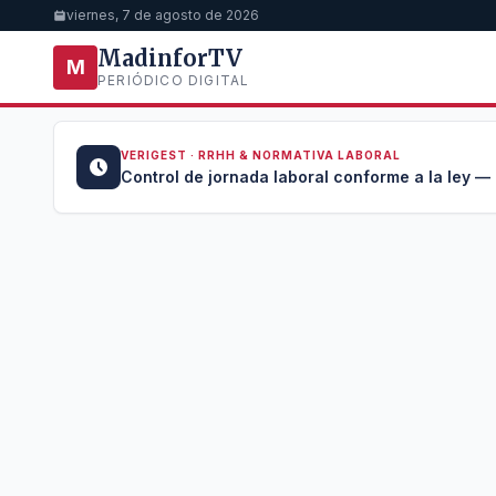
viernes, 7 de agosto de 2026
MadinforTV
M
PERIÓDICO DIGITAL
VERIGEST · RRHH & NORMATIVA LABORAL
u →
Control de jornada laboral conforme a la ley —