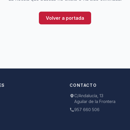
Volver a portada
ES
CONTACTO
C/Andalucía, 13
Aguilar de la Frontera
957 660 506