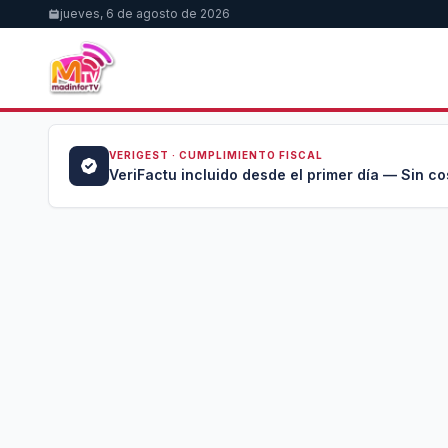
jueves, 6 de agosto de 2026
VERIGEST · CUMPLIMIENTO FISCAL
a →
VeriFactu incluido desde el primer día — Sin co