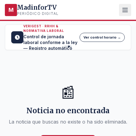
MadinforTV
M
PERIÓDICO DIGITAL
VERIGEST · RRHH &
NORMATIVA LABORAL
Control de jornada
Ver control horario →
laboral conforme a la ley
— Registro automático
📰
Noticia no encontrada
La noticia que buscas no existe o ha sido eliminada.