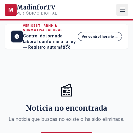
MadinforTV
M
PERIÓDICO DIGITAL
VERIGEST · RRHH &
NORMATIVA LABORAL
Control de jornada
Ver control horario →
laboral conforme a la ley
— Registro automático
📰
Noticia no encontrada
La noticia que buscas no existe o ha sido eliminada.