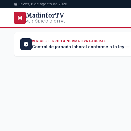
jueves, 6 de agosto de 2026
MadinforTV
M
PERIÓDICO DIGITAL
VERIGEST · RRHH & NORMATIVA LABORAL
u →
Control de jornada laboral conforme a la ley —