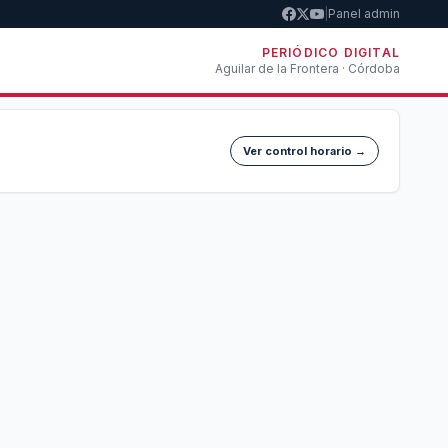
|
Panel admin
PERIÓDICO DIGITAL
Aguilar de la Frontera · Córdoba
Ver control horario →