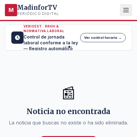
MadinforTV
M
PERIÓDICO DIGITAL
VERIGEST · RRHH &
NORMATIVA LABORAL
Control de jornada
Ver control horario →
laboral conforme a la ley
— Registro automático
📰
Noticia no encontrada
La noticia que buscas no existe o ha sido eliminada.