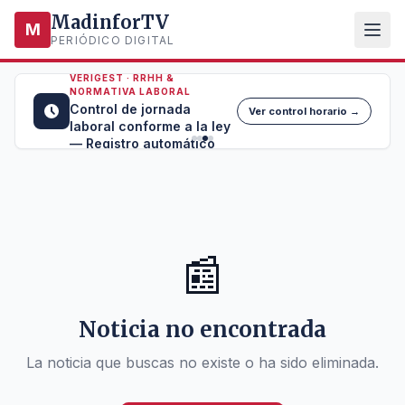
MadinforTV
M
PERIÓDICO DIGITAL
VERIGEST · RRHH &
NORMATIVA LABORAL
Control de jornada
Ver control horario →
laboral conforme a la ley
— Registro automático
📰
Noticia no encontrada
La noticia que buscas no existe o ha sido eliminada.