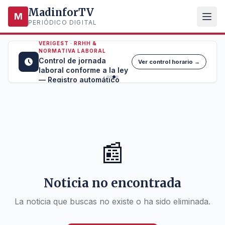
MadinforTV
M
PERIÓDICO DIGITAL
VERIGEST · RRHH &
NORMATIVA LABORAL
Control de jornada
Ver control horario →
laboral conforme a la ley
— Registro automático
📰
Noticia no encontrada
La noticia que buscas no existe o ha sido eliminada.