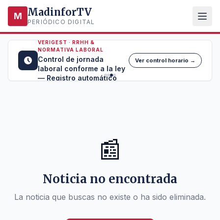
MadinforTV
M
PERIÓDICO DIGITAL
VERIGEST · RRHH &
NORMATIVA LABORAL
Control de jornada
Ver control horario →
laboral conforme a la ley
— Registro automático
📰
Noticia no encontrada
La noticia que buscas no existe o ha sido eliminada.