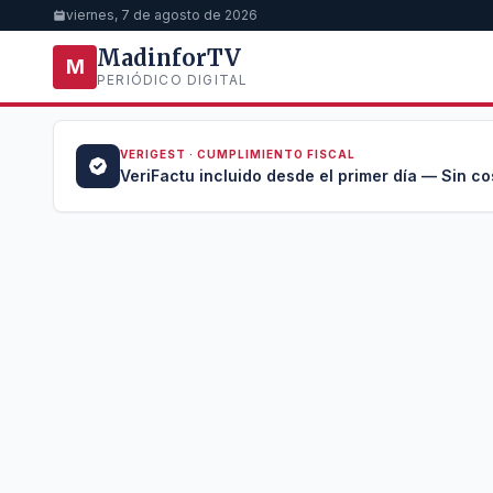
viernes, 7 de agosto de 2026
MadinforTV
M
PERIÓDICO DIGITAL
VERIGEST · CUMPLIMIENTO FISCAL
a →
VeriFactu incluido desde el primer día — Sin co