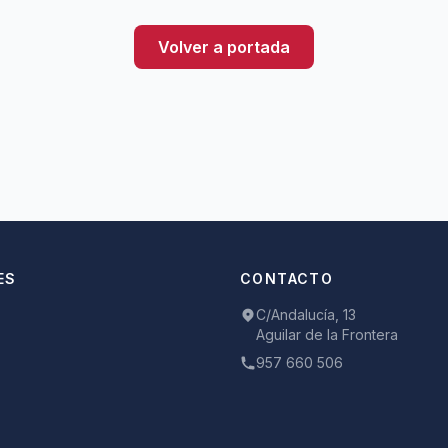
Volver a portada
ES
CONTACTO
C/Andalucía, 13
Aguilar de la Frontera
957 660 506