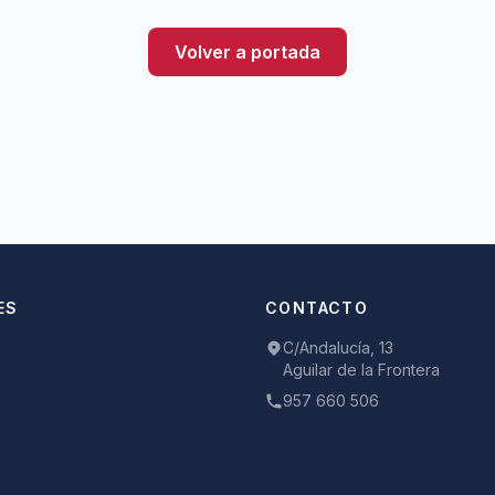
Volver a portada
ES
CONTACTO
C/Andalucía, 13
Aguilar de la Frontera
957 660 506