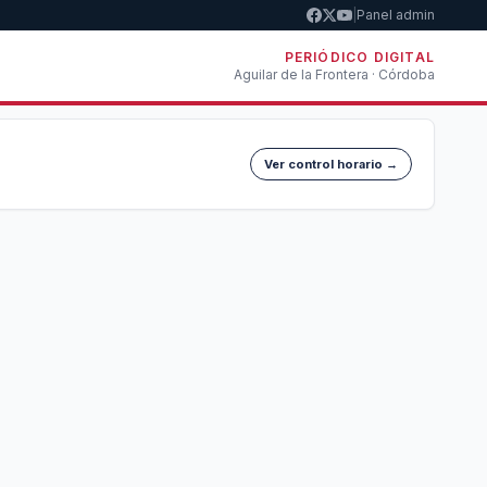
|
Panel admin
PERIÓDICO DIGITAL
Aguilar de la Frontera · Córdoba
Ver control horario →