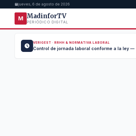
jueves, 6 de agosto de 2026
MadinforTV
M
PERIÓDICO DIGITAL
VERIGEST · RRHH & NORMATIVA LABORAL
u →
Control de jornada laboral conforme a la ley —