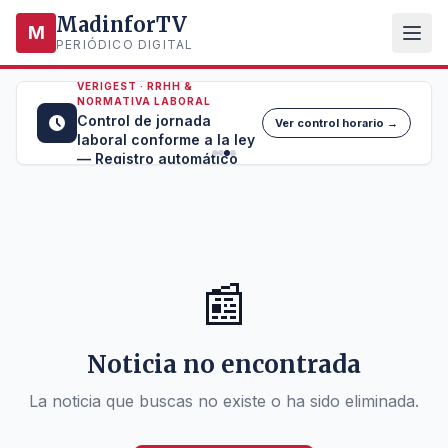
MadinforTV
M
PERIÓDICO DIGITAL
VERIGEST · RRHH &
NORMATIVA LABORAL
Control de jornada
Ver control horario →
laboral conforme a la ley
— Registro automático
📰
Noticia no encontrada
La noticia que buscas no existe o ha sido eliminada.