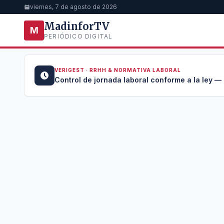
viernes, 7 de agosto de 2026
MadinforTV
M
PERIÓDICO DIGITAL
VERIGEST · RRHH & NORMATIVA LABORAL
u →
Control de jornada laboral conforme a la ley —