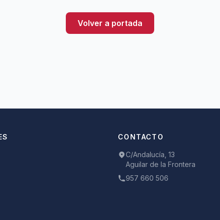
Volver a portada
ES
CONTACTO
C/Andalucía, 13
Aguilar de la Frontera
957 660 506