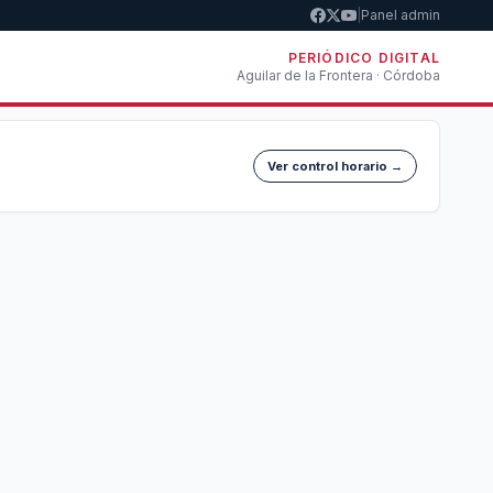
|
Panel admin
PERIÓDICO DIGITAL
Aguilar de la Frontera · Córdoba
Ver control horario →