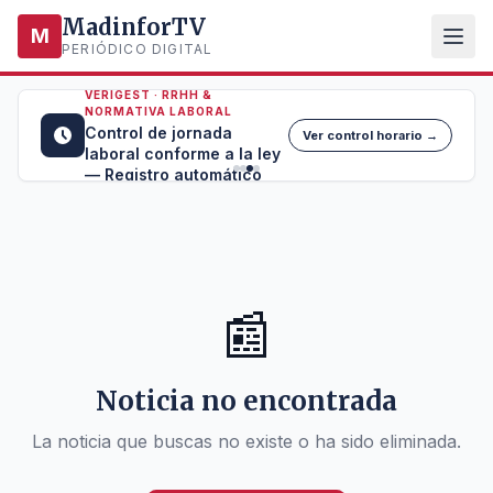
MadinforTV
M
PERIÓDICO DIGITAL
VERIGEST · RRHH &
NORMATIVA LABORAL
Control de jornada
Ver control horario →
laboral conforme a la ley
— Registro automático
📰
Noticia no encontrada
La noticia que buscas no existe o ha sido eliminada.