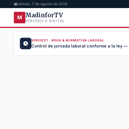
viernes, 7 de agosto de 2026
MadinforTV
M
PERIÓDICO DIGITAL
VERIGEST · RRHH & NORMATIVA LABORAL
u →
Control de jornada laboral conforme a la ley —