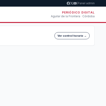
|
Panel admin
PERIÓDICO DIGITAL
Aguilar de la Frontera · Córdoba
Ver control horario →