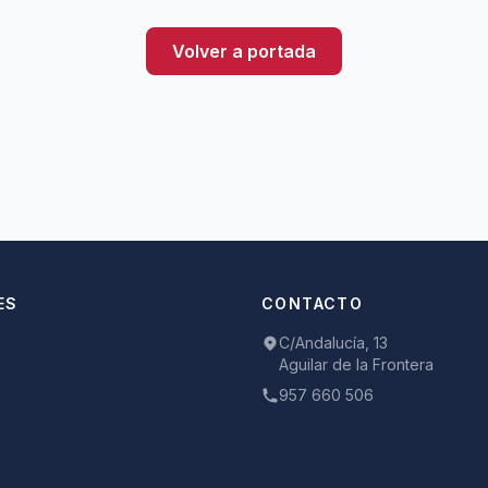
Volver a portada
ES
CONTACTO
C/Andalucía, 13
Aguilar de la Frontera
957 660 506