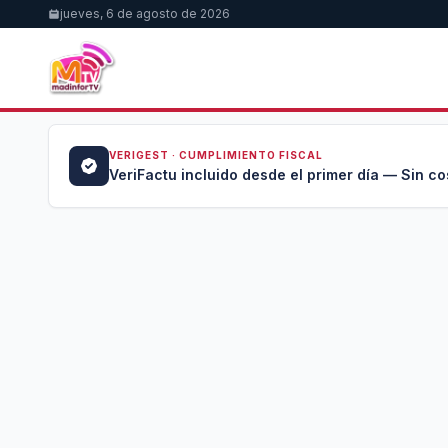
jueves, 6 de agosto de 2026
VERIGEST · CUMPLIMIENTO FISCAL
a →
VeriFactu incluido desde el primer día — Sin co