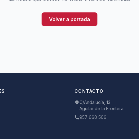
Volver a portada
ES
CONTACTO
C/Andalucía, 13
Aguilar de la Frontera
957 660 506