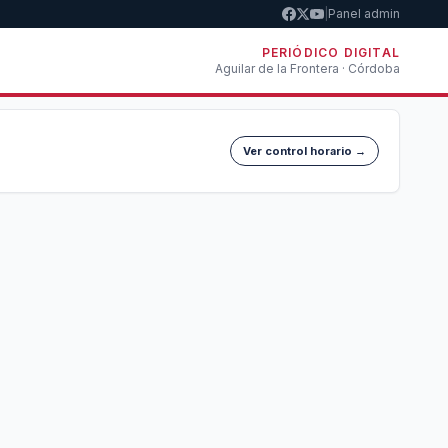
|
Panel admin
PERIÓDICO DIGITAL
Aguilar de la Frontera · Córdoba
Ver control horario →