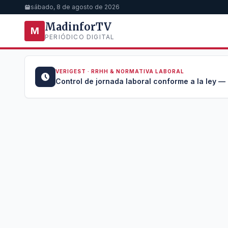
sábado, 8 de agosto de 2026
MadinforTV
M
PERIÓDICO DIGITAL
VERIGEST · RRHH & NORMATIVA LABORAL
u →
Control de jornada laboral conforme a la ley —