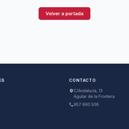
Volver a portada
ES
CONTACTO
C/Andalucía, 13
Aguilar de la Frontera
957 660 506