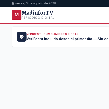
jueves, 6 de agosto de 2026
MadinforTV
M
PERIÓDICO DIGITAL
VERIGEST · CUMPLIMIENTO FISCAL
a →
VeriFactu incluido desde el primer día — Sin co