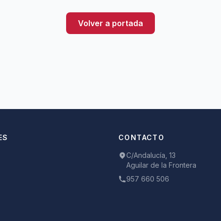
Volver a portada
ES
CONTACTO
C/Andalucía, 13
Aguilar de la Frontera
957 660 506