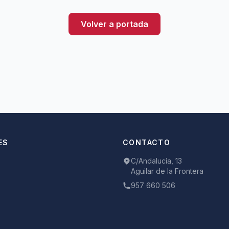
Volver a portada
ES
CONTACTO
C/Andalucía, 13
Aguilar de la Frontera
957 660 506