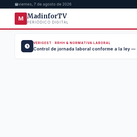
viernes, 7 de agosto de 2026
MadinforTV
M
PERIÓDICO DIGITAL
 · RRHH & NORMATIVA LABORAL
 de jornada laboral conforme a la ley — Registro automático