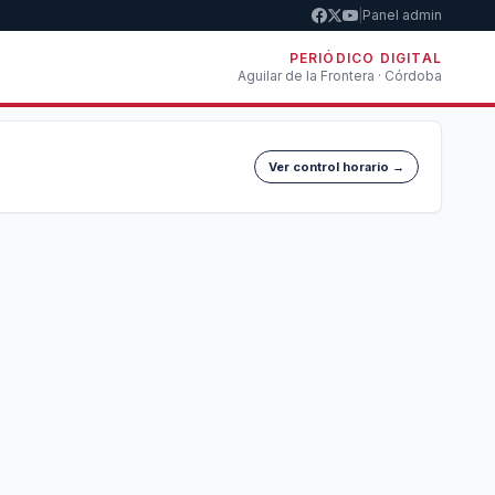
|
Panel admin
PERIÓDICO DIGITAL
Aguilar de la Frontera · Córdoba
VERIGEST · FACTURACIÓ
Ver control horario →
Facturas FACe para l