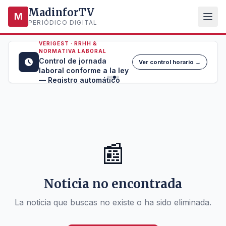
MadinforTV
M
PERIÓDICO DIGITAL
VERIGEST · RRHH &
NORMATIVA LABORAL
Control de jornada
Ver control horario →
laboral conforme a la ley
— Registro automático
📰
Noticia no encontrada
La noticia que buscas no existe o ha sido eliminada.