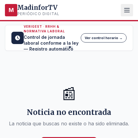
MadinforTV
M
PERIÓDICO DIGITAL
VERIGEST · RRHH &
NORMATIVA LABORAL
Control de jornada
Ver control horario →
laboral conforme a la ley
— Registro automático
📰
Noticia no encontrada
La noticia que buscas no existe o ha sido eliminada.