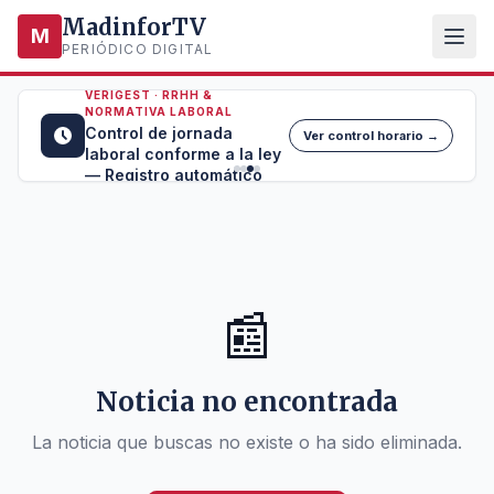
MadinforTV
M
PERIÓDICO DIGITAL
VERIGEST · RRHH &
NORMATIVA LABORAL
Control de jornada
Ver control horario →
laboral conforme a la ley
— Registro automático
📰
Noticia no encontrada
La noticia que buscas no existe o ha sido eliminada.