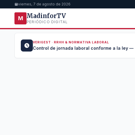
viernes, 7 de agosto de 2026
MadinforTV
M
PERIÓDICO DIGITAL
VERIGEST · RRHH & NORMATIVA LABORAL
u →
Control de jornada laboral conforme a la ley —