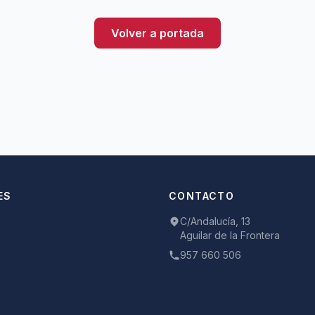
Volver a portada
ES
CONTACTO
C/Andalucía, 13
Aguilar de la Frontera
957 660 506