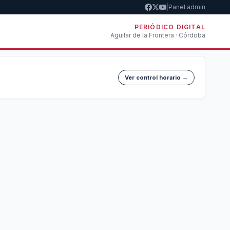
|
Panel admin
PERIÓDICO DIGITAL
Aguilar de la Frontera · Córdoba
Ver control horario →