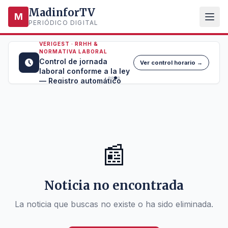
MadinforTV
M
PERIÓDICO DIGITAL
VERIGEST · RRHH &
NORMATIVA LABORAL
Control de jornada
Ver control horario →
laboral conforme a la ley
— Registro automático
📰
Noticia no encontrada
La noticia que buscas no existe o ha sido eliminada.