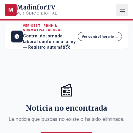
MadinforTV
M
PERIÓDICO DIGITAL
VERIGEST · RRHH &
NORMATIVA LABORAL
Control de jornada
Ver control horario →
laboral conforme a la ley
— Registro automático
📰
Noticia no encontrada
La noticia que buscas no existe o ha sido eliminada.